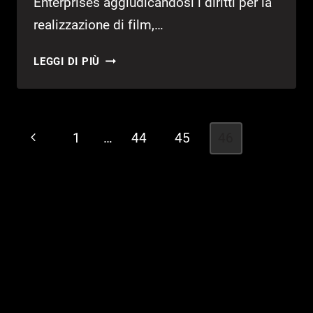
Enterprises aggiudicandosi i diritti per la
realizzazione di film,…
CINQUE
LEGGI DI PIÙ
GIOCHI
DE
IL
SIGNORE
Navigazione
Pagina
1
…
44
45
46
DEGLI
pagina
ANELLI
Precedente
IN
ARRIVO