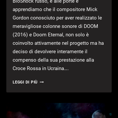
BioShock russo, è alle porte e
apprendiamo che il compositore Mick
Gordon conosciuto per aver realizzato le
meravigliose colonne sonore di DOOM
(2016) e Doom Eternal, non solo è
coinvolto attivamente nel progetto ma ha
deciso di devolvere interamente il
compenso della sua prestazione alla
Croce Rossa in Ucraina….
ATOMIC
LEGGI DI PIÙ
HEART:
MICK
GORDON
DONA
COMPENSO