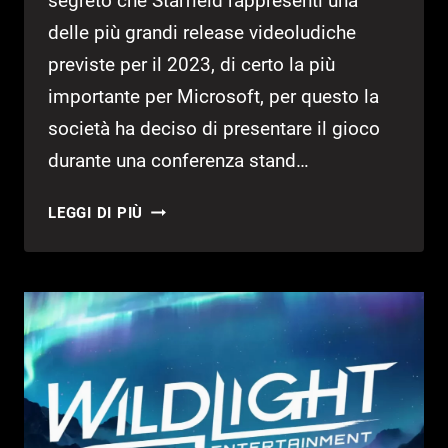
segreto che Starfield rappresenti una
delle più grandi release videoludiche
previste per il 2023, di certo la più
importante per Microsoft, per questo la
società ha deciso di presentare il gioco
durante una conferenza stand…
STARFIELD:
LEGGI DI PIÙ
LO
SHOWCASE
NON
È
ANCORA
PRONTO