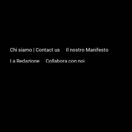
Chi siamo | Contact us
Il nostro Manifesto
La Redazione
Collabora con noi
Advertising/Pubblicità
Modifica il consenso
Cookie policy
Privacy policy
Feed RSS
Sitemap