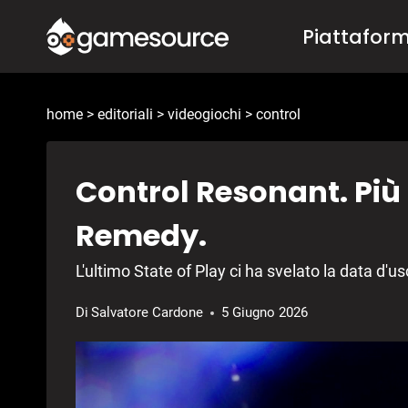
Salta
Piattafor
al
contenuto
home
>
editoriali
>
videogiochi
>
control
Control Resonant. Più 
Remedy.
L'ultimo State of Play ci ha svelato la data d
Di
Salvatore Cardone
5 Giugno 2026