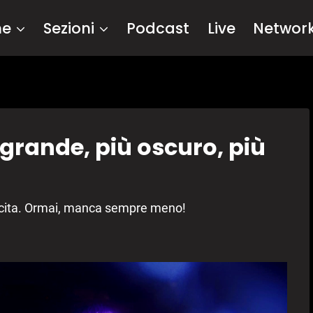
me
Sezioni
Podcast
Live
Networ
grande, più oscuro, più
'uscita. Ormai, manca sempre meno!