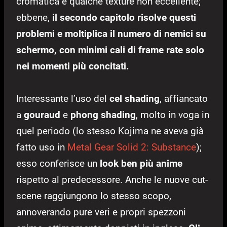
cromatica e qualche texture non eccellente;
ebbene,
il secondo capitolo risolve questi
problemi e moltiplica il numero di nemici su
schermo, con minimi cali di frame rate solo
nei momenti più concitati.
Interessante l’uso del
cel shading
, affiancato
a
gouraud
e
phong shading
, molto in voga in
quel periodo (lo stesso Kojima ne aveva già
fatto uso in
Metal Gear Solid 2: Substance
);
esso conferisce un
look ben più anime
rispetto al predecessore. Anche le nuove cut-
scene raggiungono lo stesso scopo,
annoverando pure veri e propri spezzoni