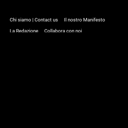
Chi siamo | Contact us
Il nostro Manifesto
La Redazione
Collabora con noi
Advertising/Pubblicità
Modifica il consenso
Cookie policy
Privacy policy
Feed RSS
Sitemap
© 2008 - 2026 Gamesource Italia