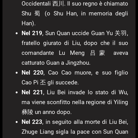
Occidentali 西川. Il suo regno è chiamato
Shu 蜀 (o Shu Han, in memoria degli
Han).
Nel 219
, Sun Quan uccide Guan Yu 关羽,
fratello giurato di Liu, dopo che il suo
comandante Lu Meng 吕蒙 aveva
catturato Guan a Jingzhou.
Nel 220
, Cao Cao muore, e suo figlio
Cao Pi 丕 gli succede.
Nel 221
, Liu Bei invade lo stato di Wu,
ma viene sconfitto nella regione di Yiling
彝陵 un anno dopo.
Nel 223
, in seguito alla morte di Liu Bei,
Zhuge Liang sigla la pace con Sun Quan