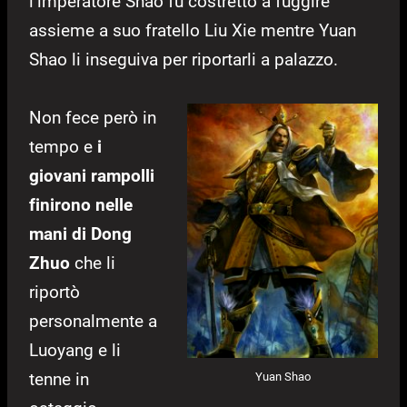
l’imperatore Shao fu costretto a fuggire
assieme a suo fratello Liu Xie mentre Yuan
Shao li inseguiva per riportarli a palazzo.
Non fece però in
tempo e
i
giovani rampolli
finirono nelle
mani di Dong
Zhuo
che li
riportò
personalmente a
Luoyang e li
tenne in
Yuan Shao