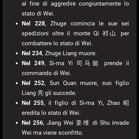
al fine di aggredire congiuntamente lo
stato di Wei.
Nel 228
, Zhuge comincia le sue sei
spedizioni oltre il monte Qi 祁山 per
combattere lo stato di Wei.
Nel 234
, Zhuge Liang muore.
Nel 249
, Si-ma Yi 司马懿 prende il
commando di Wei.
Nel 252
, Sun Quan muore, suo figlio
Liang 亮 gli succede.
Nel 255
, il figlio di Si-ma Yi, Zhao 昭
eredita lo stato di Wei.
Nel 256
, Jiang Wei 姜维 di Shu invade
Wei ma viene sconfitto.