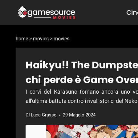
Salta
Ci
al
contenuto
home
>
movies
>
movies
Haikyu!! The Dumpster
chi perde è Game Ove
I corvi del Karasuno tornano ancora uno vo
all'ultima battuta contro i rivali storici del Nek
Di
Luca Grasso
29 Maggio 2024