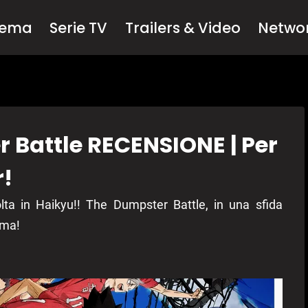
nema
Serie TV
Trailers & Video
Netwo
 Battle RECENSIONE | Per
r!
lta in Haikyu!! The Dumpster Battle, in una sfida
oma!