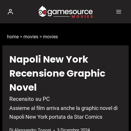
Salta
al
contenuto
home
>
movies
>
movies
Napoli New York
Recensione Graphic
Novel
Recensito su PC
Assieme al film arriva anche la graphic novel di
Napoli New York portata da Star Comics
Di
Alessandro Tosoni
3 Dicembre 2024