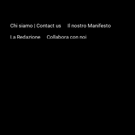
Chi siamo | Contact us
Il nostro Manifesto
La Redazione
Collabora con noi
Advertising/Pubblicità
Modifica il consenso
Cookie policy
Privacy policy
Feed RSS
Sitemap
© 2008 - 2026 Gamesource Italia