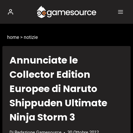
Salta
al
contenuto
home
>
notizie
Annunciate le
Collector Edition
Europee di Naruto
Shippuden Ultimate
Ninja Storm 3
Di
Redazione Gamesource
30 Ottobre 2012