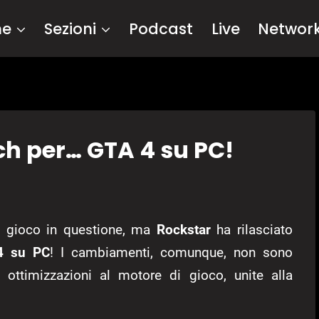
me
Sezioni
Podcast
Live
Networ
h per… GTA 4 su PC!
el gioco in questione, ma
Rockstar
ha rilasciato
4 su PC
! I cambiamenti, comunque, non sono
le ottimizzazioni al motore di gioco, unite alla