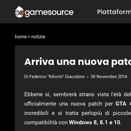
Salta
Piattafor
al
contenuto
home
>
notizie
Arriva una nuova patc
Di
Federico "Kikorin" Giacobino
30 Novembre 2016
Ebbene si, sembrerà strano vista l’età d
ufficialmente una nuova patch per
GTA 
incredibili e si tratta perlopiù di picco
compatibilità con
Windows 8, 8.1 e 10
.