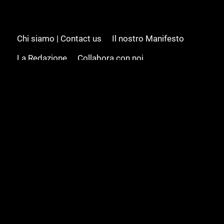
Chi siamo | Contact us
Il nostro Manifesto
La Redazione
Collabora con noi
Advertising/Pubblicità
Modifica il consenso
Cookie policy
Privacy policy
Feed RSS
Sitemap
© 2008 - 2026 Gamesource Italia