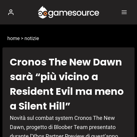
Salta
al
contenuto
home
>
notizie
Cronos The New Dawn
sarà “più vicino a
Resident Evil ma meno
a Silent Hill”
Novità sul combat system Cronos The New
Dawn, progetto di Bloober Team presentato
durante l'Xbox Partner Preview di quest'anno.