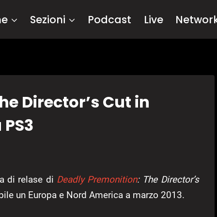
me
Sezioni
Podcast
Live
Networ
e Director’s Cut in
u PS3
a di relase di
Deadly Premonition
: The Director’s
nibile un Europa e Nord America a marzo 2013.