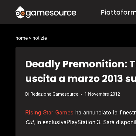
Salta
Piattafor
al
contenuto
home
>
notizie
Deadly Premonition: Th
uscita a marzo 2013 s
Di
Redazione Gamesource
1 Novembre 2012
Rising Star Games
ha annunciato la finestr
Cut
, in esclusivaPlayStation 3. Sarà dispo