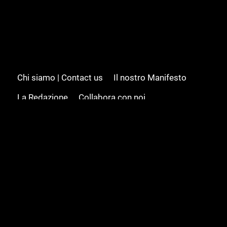
Chi siamo | Contact us
Il nostro Manifesto
La Redazione
Collabora con noi
Advertising/Pubblicità
Modifica il consenso
Cookie policy
Privacy policy
Feed RSS
Sitemap