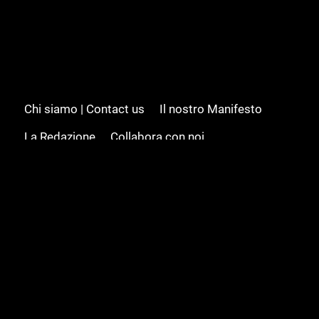
Chi siamo | Contact us
Il nostro Manifesto
La Redazione
Collabora con noi
Advertising/Pubblicità
Modifica il consenso
Cookie policy
Privacy policy
Feed RSS
Sitemap