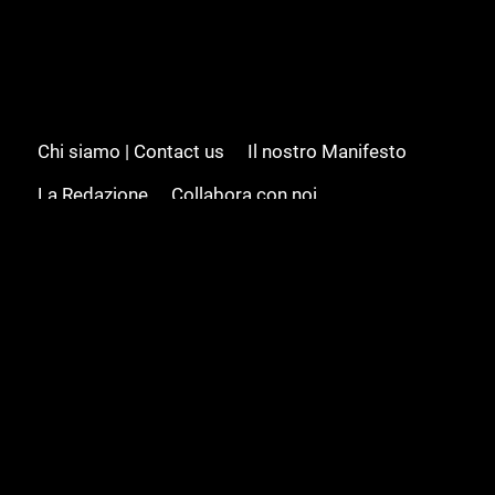
Chi siamo | Contact us
Il nostro Manifesto
La Redazione
Collabora con noi
Advertising/Pubblicità
Modifica il consenso
Cookie policy
Privacy policy
Feed RSS
Sitemap