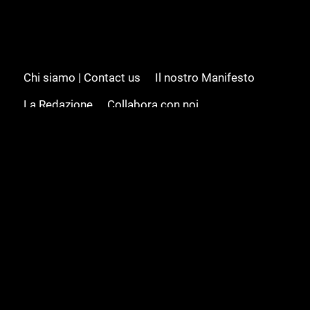
Chi siamo | Contact us
Il nostro Manifesto
La Redazione
Collabora con noi
Advertising/Pubblicità
Modifica il consenso
Cookie policy
Privacy policy
Feed RSS
Sitemap