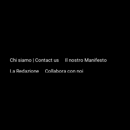
Chi siamo | Contact us
Il nostro Manifesto
La Redazione
Collabora con noi
Advertising/Pubblicità
Modifica il consenso
Cookie policy
Privacy policy
Feed RSS
Sitemap