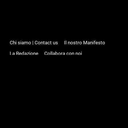
Chi siamo | Contact us
Il nostro Manifesto
La Redazione
Collabora con noi
Advertising/Pubblicità
Modifica il consenso
Cookie policy
Privacy policy
Feed RSS
Sitemap