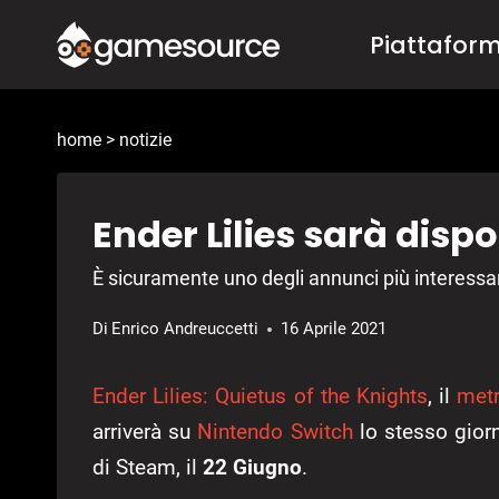
Salta
Piattafor
al
contenuto
home
>
notizie
Ender Lilies sarà dispo
È sicuramente uno degli annunci più interessan
Di
Enrico Andreuccetti
16 Aprile 2021
Ender Lilies: Quietus of the Knights
, il
metr
arriverà su
Nintendo Switch
lo stesso gior
di Steam, il
22 Giugno
.