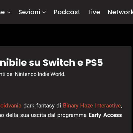
me
Sezioni
Podcast
Live
Networ
nibile su Switch e PS5
ti del Nintendo Indie World.
oidvania
dark fantasy di
Binary Haze Interactive
,
no della sua uscita dal programma
Early Access