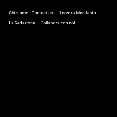
Chi siamo | Contact us
Il nostro Manifesto
La Redazione
Collabora con noi
Advertising/Pubblicità
Modifica il consenso
Cookie policy
Privacy policy
Feed RSS
Sitemap
© 2008 - 2026 Gamesource Italia