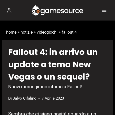
Salta
al
contenuto
home
>
notizie
>
videogiochi
>
fallout 4
Fallout 4: in arrivo un
update a tema New
Vegas o un sequel?
Nuovi rumor girano intorno a Fallout!
Di
Salvo Cifalinò
7 Aprile 2023
Sembra che ci siano novità riguardo a un