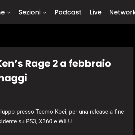
me
Sezioni
Podcast
Live
Networ
 Ken’s Rage 2 a febbraio
onaggi
iluppo presso Tecmo Koei, per una release a fine
idente su PS3, X360 e Wii U.