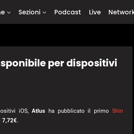
me
Sezioni
Podcast
Live
Networ
ponibile per dispositivi
sitivi iOS,
Atlus
ha pubblicato
il primo
Shin
i
7,72€
.