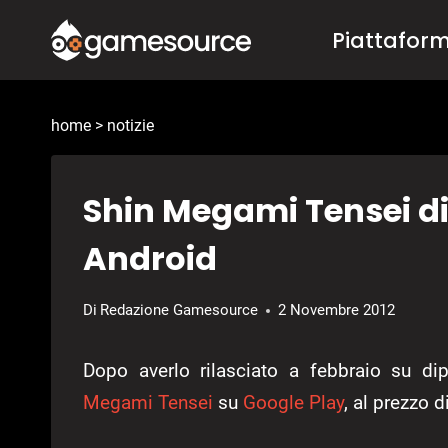
Salta
Piattafor
al
contenuto
home
>
notizie
Shin Megami Tensei dis
Android
Di
Redazione Gamesource
2 Novembre 2012
Dopo averlo rilasciato a febbraio su dipo
Megami Tensei
su
Google Play
, al prezzo d