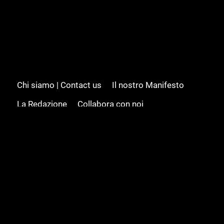
Chi siamo | Contact us
Il nostro Manifesto
La Redazione
Collabora con noi
Advertising/Pubblicità
Modifica il consenso
Cookie policy
Privacy policy
Feed RSS
Sitemap