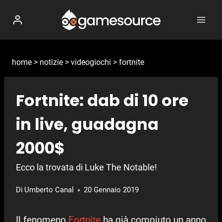
Salta
al
contenuto
home
>
notizie
>
videogiochi
>
fortnite
Fortnite: dab di 10 ore
in live, guadagna
2000$
Ecco la trovata di Luke The Notable!
Di
Umberto Canal
20 Gennaio 2019
Il fenomeno
Fortnite
ha già compiuto un anno