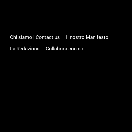
Chi siamo | Contact us
Il nostro Manifesto
La Redazione
Collabora con noi
Advertising/Pubblicità
Modifica il consenso
Cookie policy
Privacy policy
Feed RSS
Sitemap