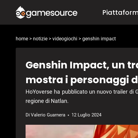
Salta
Piattafor
al
contenuto
home
>
notizie
>
videogiochi
>
genshin impact
Genshin Impact, un tra
mostra i personaggi d
HoYoverse ha pubblicato un nuovo trailer di
regione di Natlan.
Di
Valerio Guarnera
12 Luglio 2024