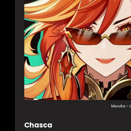
Mavuika – L
Chasca