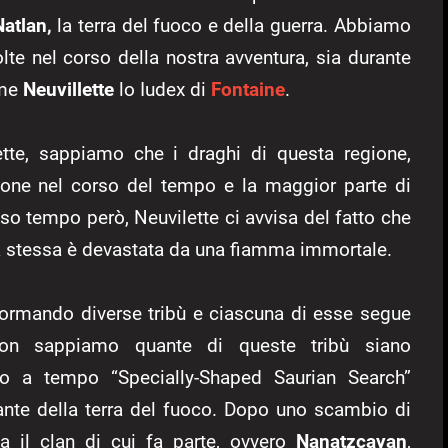
Natlan,
la terra del fuoco e della guerra. Abbiamo
lte nel corso della nostra avventura, sia durante
ome
Neuvillette
lo Iudex di
Fontaine
.
ilette, sappiamo che i draghi di questa regione,
zione nel corso del tempo e la maggior parte di
sso tempo però, Neuvilette ci avvisa del fatto che
ra stessa è devastata da una fiamma immortale.
 formando diverse tribù e ciascuna di esse segue
non sappiamo quante di queste tribù siano
nto a tempo “Specially-Shaped Saurian Search”
tante della terra del fuoco. Dopo uno scambio di
ta il clan di cui fa parte, ovvero
Nanatzcayan
,