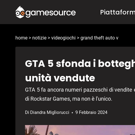
Salta
Piattafor
al
contenuto
home
>
notizie
>
videogiochi
>
grand theft auto v
GTA 5 sfonda i bottegh
unità vendute
GTA 5 fa ancora numeri pazzeschi di vendite e
di Rockstar Games, ma non è l'unico.
Di
Diandra Migliorucci
9 Febbraio 2024