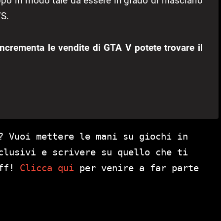
po in modo tale da essere in grado di rilasciarlo
/S.
 incrementa le vendite di GTA V potete trovare il
? Vuoi mettere le mani su giochi in
clusivi e scrivere su quello che ti
aff!
Clicca qui
per venire a far parte