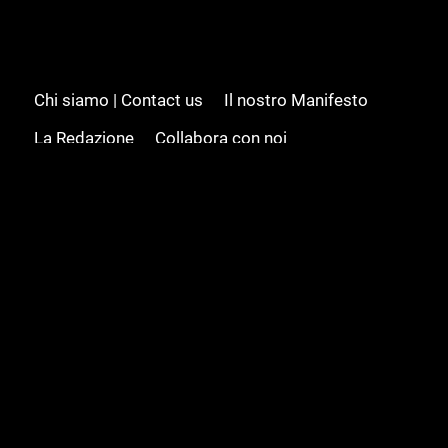
Chi siamo | Contact us
Il nostro Manifesto
La Redazione
Collabora con noi
Advertising/Pubblicità
Modifica il consenso
Cookie policy
Privacy policy
Feed RSS
Sitemap
© 2008 - 2026 Gamesource Italia