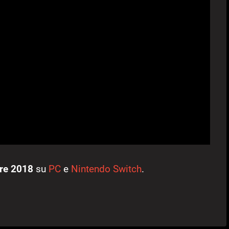
re 2018
su
PC
e
Nintendo Switch
.