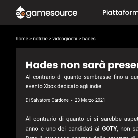
Salta
Piattafor
al
contenuto
home
>
notizie
>
videogiochi
>
hades
Hades non sarà prese
Al contrario di quanto sembrasse fino a q
evento Xbox dedicato agli indie
Di
Salvatore Cardone
23 Marzo 2021
Al contrario di quanto ci si sarebbe aspet
anno e uno dei candidati ai
GOTY
, non s