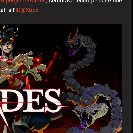
Supergiant Games
, sembrava lecito pensare che
ti all’
ID@Xbox
.