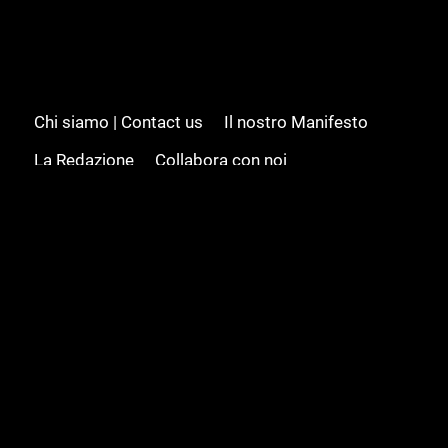
Chi siamo | Contact us
Il nostro Manifesto
La Redazione
Collabora con noi
Advertising/Pubblicità
Modifica il consenso
Cookie policy
Privacy policy
Feed RSS
Sitemap