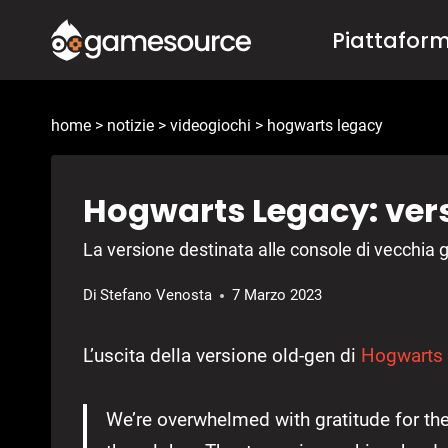
Salta
Piattafor
al
contenuto
home
>
notizie
>
videogiochi
>
hogwarts legacy
Hogwarts Legacy: ver
La versione destinata alle console di vecchia 
Di
Stefano Venosta
7 Marzo 2023
L’uscita della versione old-gen di
Hogwarts
We’re overwhelmed with gratitude for t