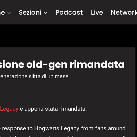
me
Sezioni
Podcast
Live
Networ
sione old-gen rimandata
generazione slitta di un mese.
 Legacy
è appena stata rimandata.
he response to Hogwarts Legacy from fans around