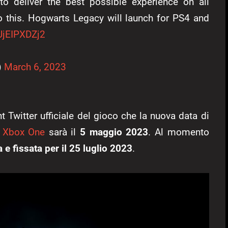
o deliver the best possible experience on all
 this. Hogwarts Legacy will launch for PS4 and
/UjEIPXDZj2
)
March 6, 2023
t Twitter ufficiale del gioco che la nuova data di
e
Xbox One
sarà il
5 maggio 2023
. Al momento
a e fissata per il 25 luglio 2023
.