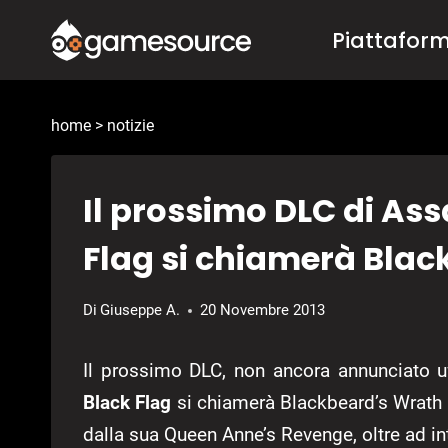
Salta
Piattafor
al
contenuto
home
>
notizie
Il prossimo DLC di Ass
Flag si chiamerà Bla
Di
Giuseppe A.
20 Novembre 2013
Il prossimo DLC, non ancora annunciato u
Black Flag
si chiamerà Blackbeard’s Wrath 
dalla sua Queen Anne’s Revenge, oltre ad in