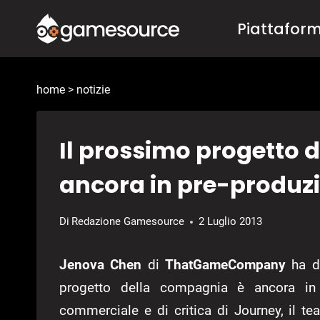
Salta
Piattafor
al
contenuto
home
>
notizie
Il prossimo progetto
ancora in pre-produz
Di
Redazione Gamesource
2 Luglio 2013
Jenova Chen
di
ThatGameCompany
ha di
progetto della compagnia è ancora in
commerciale e di critica di Journey, il te