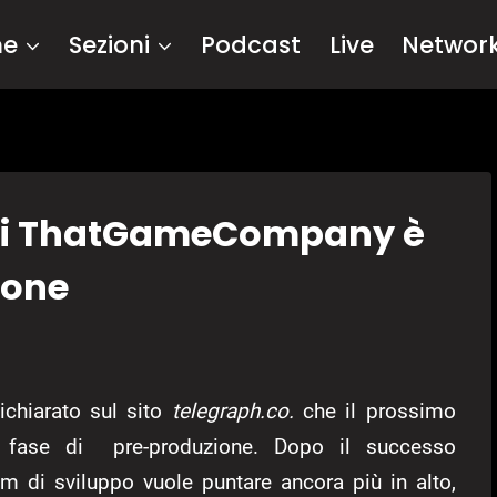
me
Sezioni
Podcast
Live
Networ
 di ThatGameCompany è
ione
chiarato sul sito
telegraph.co.
che il prossimo
 fase di pre-produzione. Dopo il successo
am di sviluppo vuole puntare ancora più in alto,