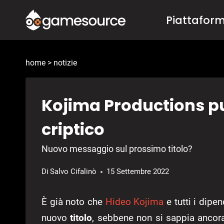
Salta
Piattafor
al
contenuto
home
>
notizie
Kojima Productions p
criptico
Nuovo messaggio sul prossimo titolo?
Di
Salvo Cifalinò
15 Settembre 2022
È già noto che
Hideo Kojima
e tutti i dipe
nuovo
titolo
, sebbene non si sappia ancor