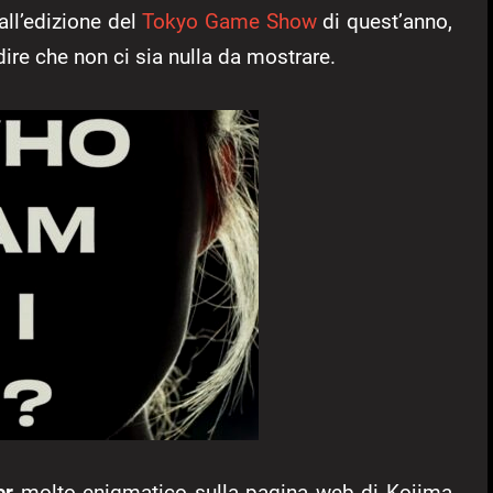
ll’edizione del
Tokyo Game Show
di quest’anno,
dire che non ci sia nulla da mostrare.
er
molto enigmatico sulla pagina web di Kojima