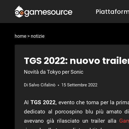
Salta
Piattafor
al
contenuto
home
>
notizie
TGS 2022: nuovo traile
Novità da Tokyo per Sonic
Di
Salvo Cifalinò
15 Settembre 2022
Al
TGS 2022
, evento che torna per la prima
dedicato al porcospino blu più amato 
avevano già rilasciato un trailer alla
Ga