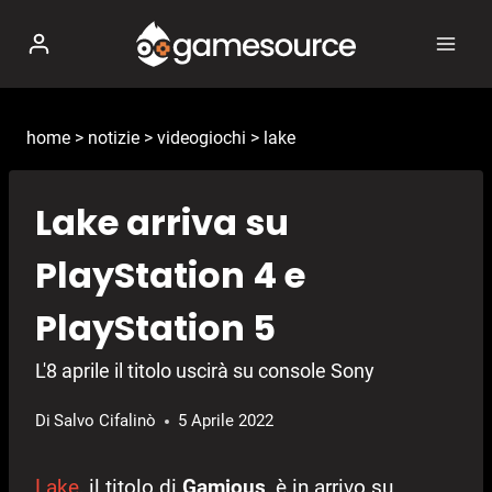
Salta
al
contenuto
home
>
notizie
>
videogiochi
>
lake
Lake arriva su
PlayStation 4 e
PlayStation 5
L'8 aprile il titolo uscirà su console Sony
Di
Salvo Cifalinò
5 Aprile 2022
Lake
, il titolo di
Gamious
, è in arrivo su