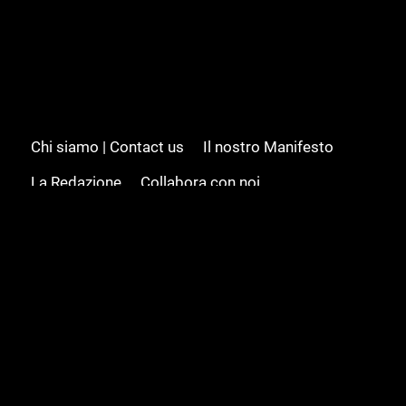
Chi siamo | Contact us
Il nostro Manifesto
La Redazione
Collabora con noi
Advertising/Pubblicità
Modifica il consenso
Cookie policy
Privacy policy
Feed RSS
Sitemap