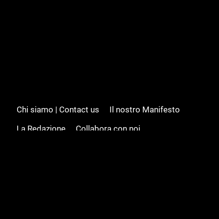
Chi siamo | Contact us
Il nostro Manifesto
La Redazione
Collabora con noi
Advertising/Pubblicità
Modifica il consenso
Cookie policy
Privacy policy
Feed RSS
Sitemap