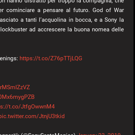
n hanno distratto per troppo la compagnia, che
er cominciare a pensare al futuro. God of War
asciato a tanti l’acquolina in bocca, e a Sony la
 blockbuster ad accrescere la buona nomea delle
penings:
https://t.co/Z76pTTjLQG
/WrMSmIZzVZ
o/0Mx6mygPZB
ps://t.co/JtfgOwwnM4
pic.twitter.com/JtnjU3tkid