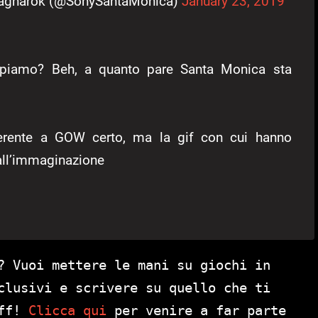
Ragnarök (@SonySantaMonica)
January 23, 2019
ppiamo? Beh, a quanto pare Santa Monica sta
erente a GOW certo, ma la gif con cui hanno
all’immaginazione
? Vuoi mettere le mani su giochi in
clusivi e scrivere su quello che ti
aff!
Clicca qui
per venire a far parte