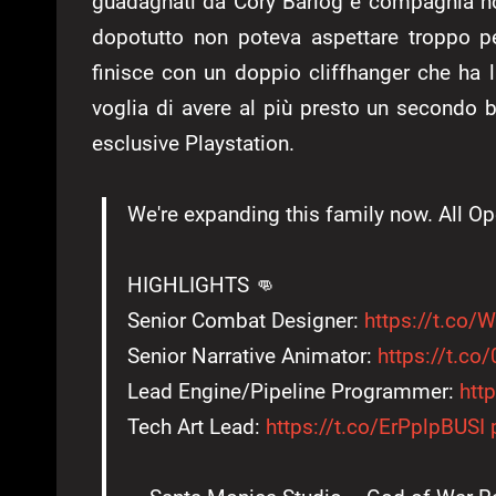
guadagnati da Cory Barlog e compagnia no
dopotutto non poteva aspettare troppo p
finisce con un doppio cliffhanger che ha l
voglia di avere al più presto un secondo
esclusive Playstation.
We're expanding this family now. All O
HIGHLIGHTS 👊
Senior Combat Designer:
https://t.co
Senior Narrative Animator:
https://t.c
Lead Engine/Pipeline Programmer:
htt
Tech Art Lead:
https://t.co/ErPplpBUSI