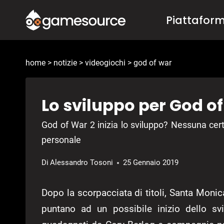
Salta
Piattafor
al
contenuto
home
>
notizie
>
videogiochi
>
god of war
Lo sviluppo per God of
God of War 2 inizia lo sviluppo? Nessuna ce
personale
Di
Alessandro Tosoni
25 Gennaio 2019
Dopo la scorpacciata di titoli, Santa Monic
puntano ad un possibile inizio dello sv