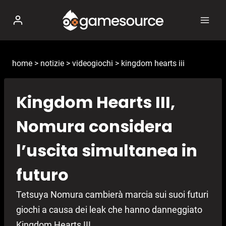
Salta
al
contenuto
home
>
notizie
>
videogiochi
>
kingdom hearts iii
Kingdom Hearts III,
Nomura considera
l’uscita simultanea in
futuro
Tetsuya Nomura cambierà marcia sui suoi futuri
giochi a causa dei leak che hanno danneggiato
Kingdom Hearts III.