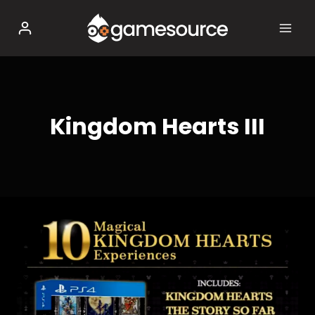
Salta
al
contenuto
Kingdom Hearts III