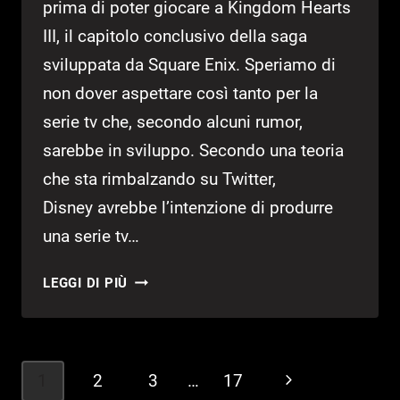
prima di poter giocare a Kingdom Hearts
III, il capitolo conclusivo della saga
sviluppata da Square Enix. Speriamo di
non dover aspettare così tanto per la
serie tv che, secondo alcuni rumor,
sarebbe in sviluppo. Secondo una teoria
che sta rimbalzando su Twitter,
Disney avrebbe l’intenzione di produrre
una serie tv…
KINGDOM
LEGGI DI PIÙ
HEARTS:
IN
ARRIVO
LA
Navigazione
1
2
3
…
17
Pagina
SERIE