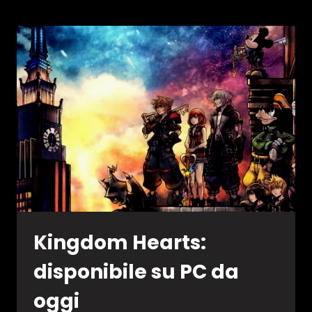
LA
SAGA
IN
ARRIVO
SU
SWITCH
Kingdom Hearts:
disponibile su PC da
oggi