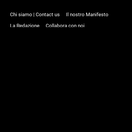
Chi siamo | Contact us
Il nostro Manifesto
La Redazione
Collabora con noi
Advertising/Pubblicità
Modifica il consenso
Cookie policy
Privacy policy
Feed RSS
Sitemap
© 2008 - 2026 Gamesource Italia