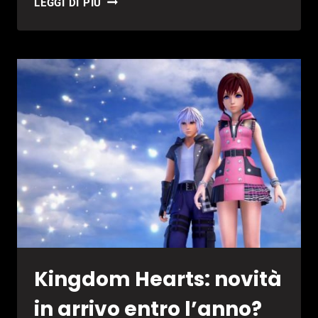
LEGGI DI PIÙ
HEARTS:
MELODY
OF
MEMORY,
DATA
D’USCITA
SVELATA?
Kingdom Hearts: novità
in arrivo entro l’anno?