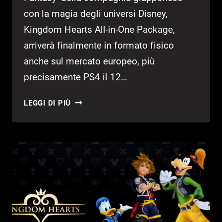
con la magia degli universi Disney,
Kingdom Hearts All-in-One Package,
arriverà finalmente in formato fisico
anche sul mercato europeo, più
precisamente PS4 il 12…
KINGDOM
LEGGI DI PIÙ
HEARTS
ALL-
IN-
ONE
PACKAGE
ARRIVA
IN
EUROPA!