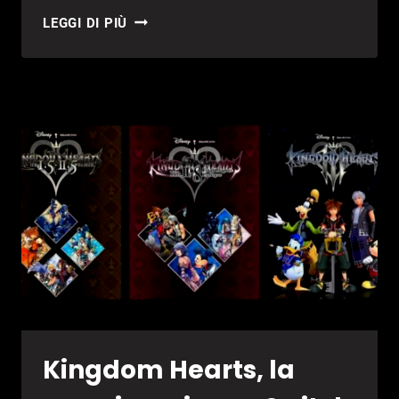
KINGDOM
LEGGI DI PIÙ
HEARTS
IV
SARÀ
IN
UNREAL
ENGINE
5
Kingdom Hearts, la