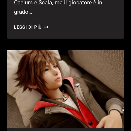
Caelum e Scala, ma il giocatore è in
grado…
KINGDOM
LEGGI DI PIÙ
HEARTS:
MISSING
LINK,
SVELATI
NUOVI
DETTAGLI