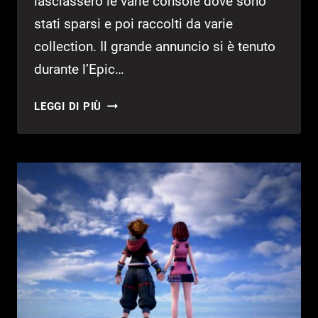
lasciassero le varie console dove sono
stati sparsi e poi raccolti da varie
collection. Il grande annuncio si è tenuto
durante l’Epic…
KINGDOM
LEGGI DI PIÙ
HEARTS,
LA
SAGA
ARRIVA
SU
PC