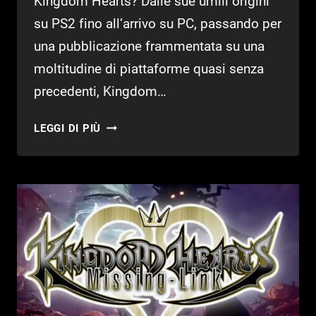
Kingdom Hearts? Dalle sue umili origini
su PS2 fino all’arrivo su PC, passando per
una pubblicazione frammentata su una
moltitudine di piattaforme quasi senza
precedenti, Kingdom…
L’EREDITÀ
LEGGI DI PIÙ
DI
KINGDOM
HEARTS
|
RISCOPRIAMO
LA
SAGA