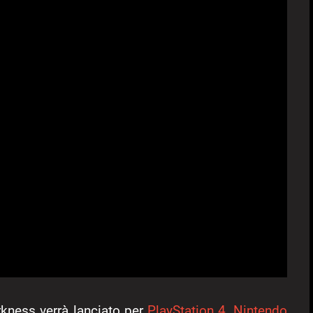
rkness verrà lanciato per
PlayStation 4
,
Nintendo