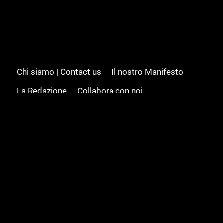
Chi siamo | Contact us
Il nostro Manifesto
La Redazione
Collabora con noi
Advertising/Pubblicità
Modifica il consenso
Cookie policy
Privacy policy
Feed RSS
Sitemap