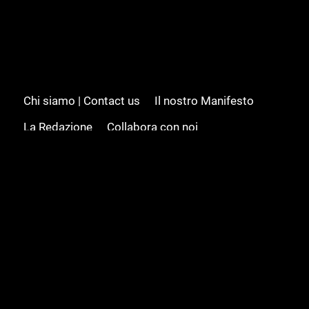
Chi siamo | Contact us
Il nostro Manifesto
La Redazione
Collabora con noi
Advertising/Pubblicità
Modifica il consenso
Cookie policy
Privacy policy
Feed RSS
Sitemap