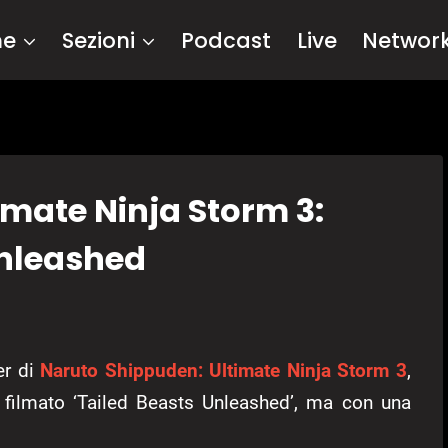
me
Sezioni
Podcast
Live
Networ
mate Ninja Storm 3:
Unleashed
er di
Naruto Shippuden: Ultimate Ninja Storm 3
,
l filmato ‘Tailed Beasts Unleashed’, ma con una