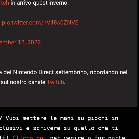
tch
in arrivo quest'inverno.
w
pic.twitter.com/hV48s0ZNVE
ember 12, 2022
a del Nintendo Direct settembrino, ricordando nel
 sul nostro canale
Twitch
.
? Vuoi mettere le mani su giochi in
clusivi e scrivere su quello che ti
aff!
Clicca qui
per venire a far parte