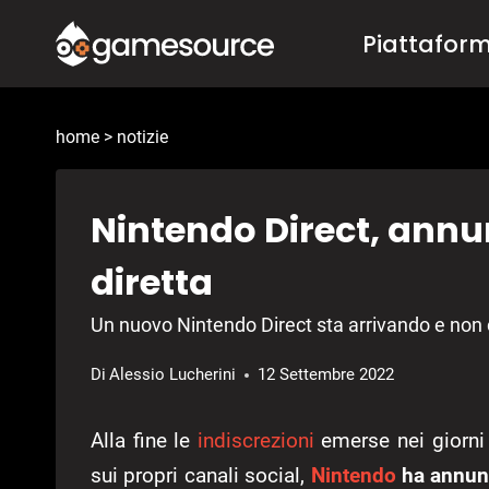
Salta
Piattafor
al
contenuto
home
>
notizie
Nintendo Direct, annu
diretta
Un nuovo Nintendo Direct sta arrivando e non 
Di
Alessio Lucherini
12 Settembre 2022
Alla fine le
indiscrezioni
emerse nei giorni 
sui propri canali social,
Nintendo
ha annunc