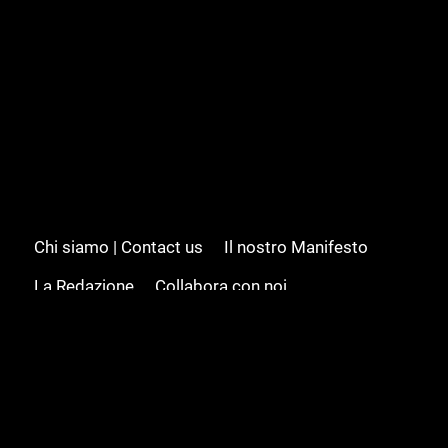
Chi siamo | Contact us
Il nostro Manifesto
La Redazione
Collabora con noi
Advertising/Pubblicità
Modifica il consenso
Cookie policy
Privacy policy
Feed RSS
Sitemap