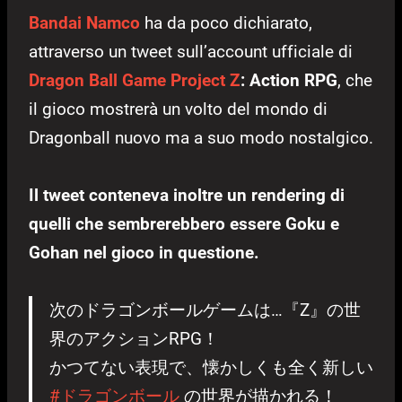
Bandai Namco
ha da poco dichiarato,
attraverso un tweet sull’account ufficiale di
Dragon Ball Game Project Z
: Action RPG
, che
il gioco mostrerà un volto del mondo di
Dragonball nuovo ma a suo modo nostalgico.
Il tweet conteneva inoltre un rendering di
quelli che sembrerebbero essere Goku e
Gohan nel gioco in questione.
次のドラゴンボールゲームは…『Z』の世
界のアクションRPG！
かつてない表現で、懐かしくも全く新しい
#ドラゴンボール
の世界が描かれる！