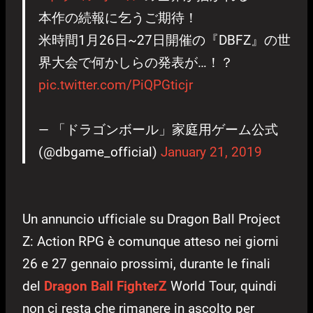
本作の続報に乞うご期待！
米時間1月26日~27日開催の『DBFZ』の世
界大会で何かしらの発表が…！？
pic.twitter.com/PiQPGticjr
— 「ドラゴンボール」家庭用ゲーム公式
(@dbgame_official)
January 21, 2019
Un annuncio ufficiale su Dragon Ball Project
Z: Action RPG è comunque atteso nei giorni
26 e 27 gennaio prossimi, durante le finali
del
Dragon Ball FighterZ
World Tour, quindi
non ci resta che rimanere in ascolto per