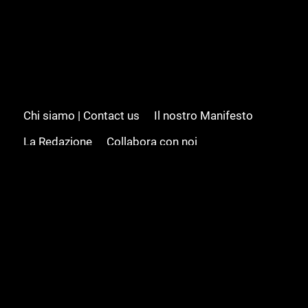
Chi siamo | Contact us
Il nostro Manifesto
La Redazione
Collabora con noi
Advertising/Pubblicità
Modifica il consenso
Cookie policy
Privacy policy
Feed RSS
Sitemap