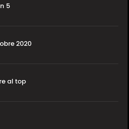
on 5
ttobre 2020
re al top