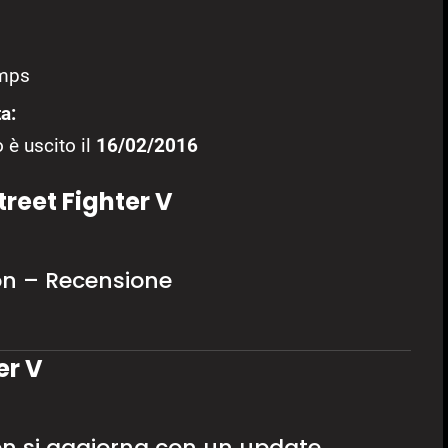
mps
a:
 è uscito il
16/02/2016
reet Fighter V
ion – Recensione
er V
ion si aggiorna con un update