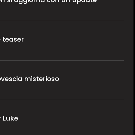
o teaser
ovescia misterioso
r Luke