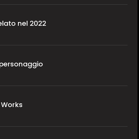
velato nel 2022
o personaggio
t Works