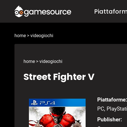
Salta
Piattafor
al
contenuto
home
>
videogiochi
home
>
videogiochi
Street Fighter V
Piattaforme:
PC, PlayStat
Publisher: