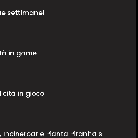
due settimane!
cità in game
licità in gioco
 Incineroar e Pianta Piranha si