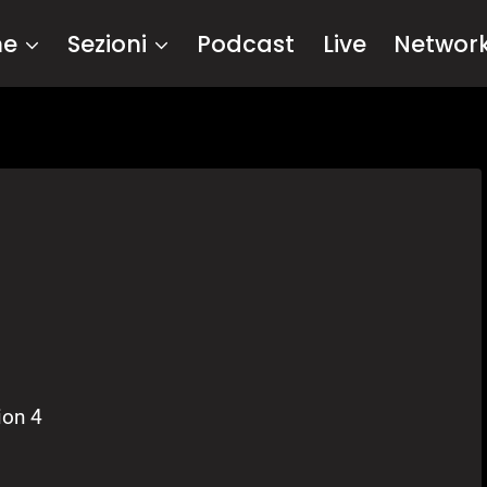
me
Sezioni
Podcast
Live
Networ
ion 4